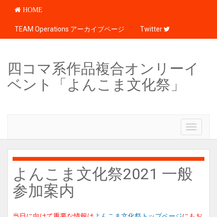
HOME
TEAM Operations アーカイブページ
Twitter
四コマ系作品複合オンリーイ
ベント「よんこま文化祭」
T
o
g
g
l
よんこま文化祭2021 一般
e
参加案内
n
a
v
i
当日に向けて重要な情報は
よんこま文化祭トップページ
にもお