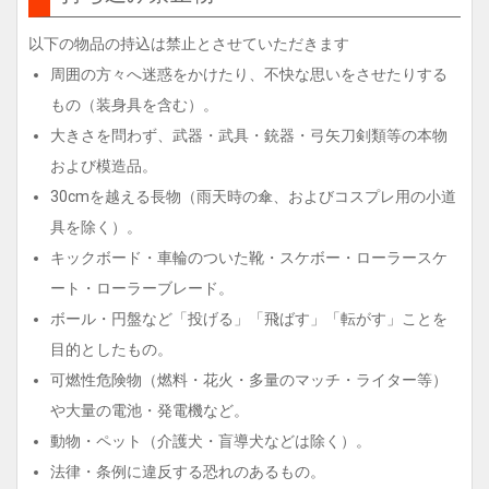
以下の物品の持込は禁止とさせていただきます
周囲の方々へ迷惑をかけたり、不快な思いをさせたりする
もの（装身具を含む）。
大きさを問わず、武器・武具・銃器・弓矢刀剣類等の本物
および模造品。
30cmを越える長物（雨天時の傘、およびコスプレ用の小道
具を除く）。
キックボード・車輪のついた靴・スケボー・ローラースケ
ート・ローラーブレード。
ボール・円盤など「投げる」「飛ばす」「転がす」ことを
目的としたもの。
可燃性危険物（燃料・花火・多量のマッチ・ライター等）
や大量の電池・発電機など。
動物・ペット（介護犬・盲導犬などは除く）。
法律・条例に違反する恐れのあるもの。