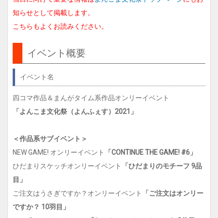
g
知らせとして掲載します。
a
こちらもよくお読みください。
t
i
o
イベント概要
n
イベント名
四コマ作品＆まんがタイム系作品オンリーイベント
「よんこま文化祭（よんふぇす）2021」
＜作品系サブイベント＞
NEW GAME! オンリーイベント
「CONTINUE THE GAME! #6」
ひだまりスケッチオンリーイベント
「ひだまりのモチーフ 9品
目」
ご注文はうさぎですか？オンリーイベント
「ご注文はオンリー
ですか？ 10羽目」