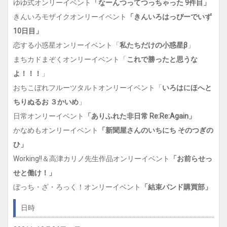
ゆゆ式オンリーイベント
「なーんつってつっちゃった 9件目」
きんいろモザイクオンリーイベント
「きんいろはっぴーでいず
10日目」
恋する小惑星オンリーイベント「
私たちだけの小惑星β
」
まちカドまぞくオンリーイベント「
これで勝ったと思うな
よ！！！
」
おちこぼれフルーツタルトオンリーイベント「
いろはにほへと
ちりぬるお ３かいめ
」
日常オンリーイベント
「
ありふれた非日常 Re:Re:
Again
」
かなめもオンリーイベント
「新聞屋さんのいちにち そのつぎの
ひ
」
Working!!＆高津カリノ先生作品オンリーイベント
「お前らせっ
せと働け！
」
ぼっち・ざ・ろっく！オンリーイベント
「結束バンド購買部
」
日時