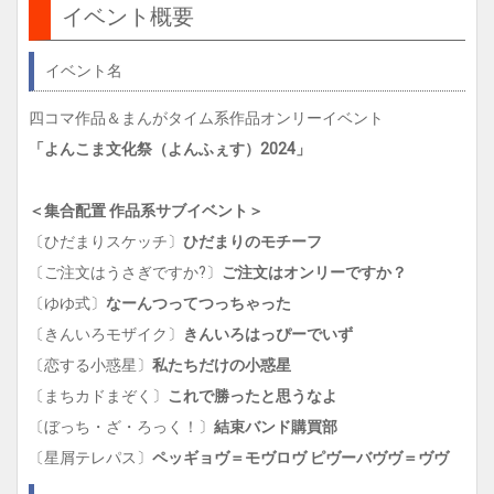
イベント概要
g
a
t
イベント名
i
o
四コマ作品＆まんがタイム系作品オンリーイベント
n
「よんこま文化祭（よんふぇす）2024」
＜集合配置 作品系サブイベント＞
〔ひだまりスケッチ〕
ひだまりのモチーフ
〔ご注文はうさぎですか?〕
ご注文はオンリーですか？
〔ゆゆ式〕
なーんつってつっちゃった
〔きんいろモザイク〕
きんいろはっぴーでいず
〔恋する小惑星〕
私たちだけの小惑星
〔まちカドまぞく〕
これで勝ったと思うなよ
〔ぼっち・ざ・ろっく！〕
結束バンド購買部
〔星屑テレパス〕
ペッギョヴ＝モヴロヴ ピヴーバヴヴ＝ヴヴ