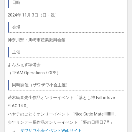
日時
2024年 11月 3日（日・祝）
会場
神奈川県・川崎市産業振興会館
主催
よんふぇす準備会
（TEAM Operations / OPS）
同時開催（ザワザワ小会主催）
若木民喜先生作品オンリーイベント 「落とし神 Fall in love
FLAG 14.0」
ハヤテのごとくオンリーイベント 「Nice Cutie Mate!!!!!!!!!!!!」
少年サンデー系作品オンリーイベント 「夢の日曜日7号」
→
ザワザワ小会イベントWebサイト