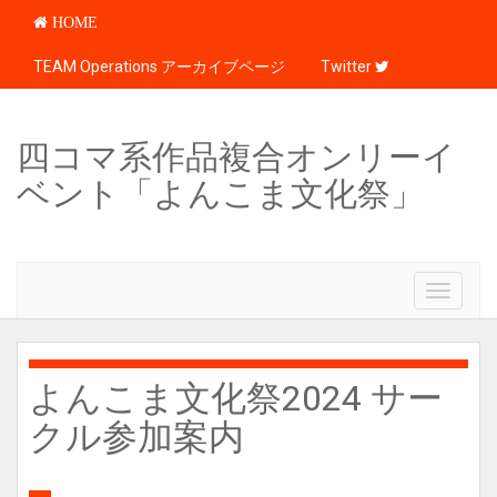
HOME
TEAM Operations アーカイブページ
Twitter
四コマ系作品複合オンリーイ
ベント「よんこま文化祭」
T
o
g
g
l
よんこま文化祭2024 サー
e
クル参加案内
n
a
v
i