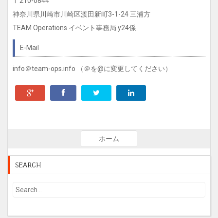
〒210-0844
神奈川県川崎市川崎区渡田新町3-1-24 三浦方
TEAM Operations イベント事務局 y24係
E-Mail
info＠team-ops.info （＠を@に変更してください）
ホーム
SEARCH
Su
b