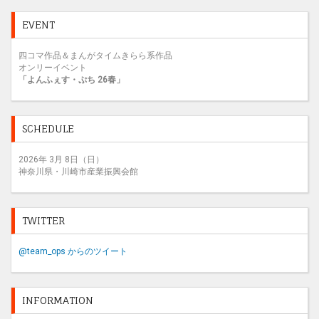
mi
t
EVENT
四コマ作品＆まんがタイムきらら系作品
オンリーイベント
「よんふぇす・ぷち 26春」
SCHEDULE
2026年 3月 8日（日）
神奈川県・川崎市産業振興会館
TWITTER
@team_ops からのツイート
INFORMATION